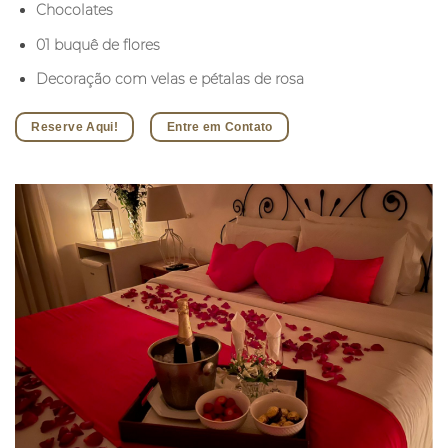
Chocolates
01 buquê de flores
Decoração com velas e pétalas de rosa
Reserve Aqui!
Entre em Contato