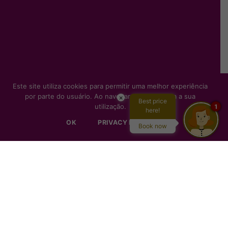
Este site utiliza cookies para permitir uma melhor experiência
por parte do usuário. Ao navegar, você autoriza a sua
×
Best price
utilização.
1
here!
OK
PRIVACY POLICY
Book now